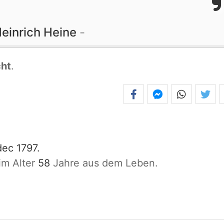
einrich Heine
ht
.
ec 1797.
im Alter
58
Jahre aus dem Leben.