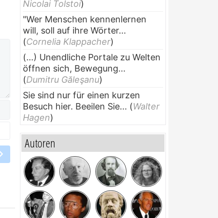
Nicolai Tolstoi
)
"Wer Menschen kennenlernen
will, soll auf ihre Wörter...
(
Cornelia Klappacher
)
(…) Unendliche Portale zu Welten
öffnen sich, Bewegung...
(
Dumitru Găleşanu
)
Sie sind nur für einen kurzen
Besuch hier. Beeilen Sie...
(
Walter
Hagen
)
Autoren