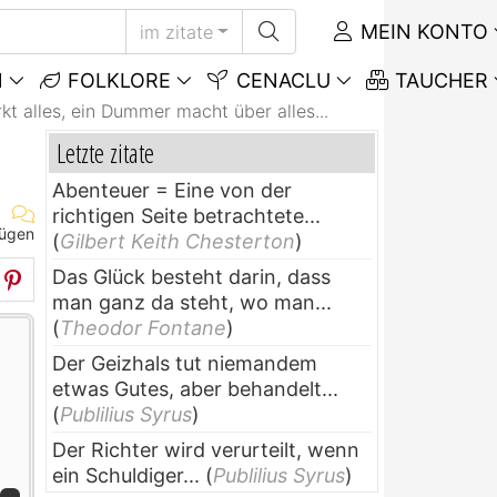
MEIN KONTO
im zitate
N
FOLKLORE
CENACLU
TAUCHER
kt alles, ein Dummer macht über alles...
Letzte zitate
Abenteuer = Eine von der
richtigen Seite betrachtete...
fügen
(
Gilbert Keith Chesterton
)
Das Glück besteht darin, dass
man ganz da steht, wo man...
(
Theodor Fontane
)
Der Geizhals tut niemandem
etwas Gutes, aber behandelt...
(
Publilius Syrus
)
Der Richter wird verurteilt, wenn
ein Schuldiger...
(
Publilius Syrus
)