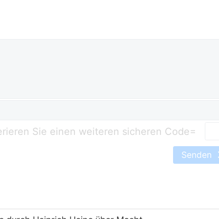
=
Senden