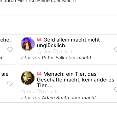
te durch Heinrich Heine über Macht
ache,
Geld allein macht nicht
unglücklich.
t
Zitat von
Peter Falk
über
macht
 sie
Mensch: ein Tier, das
Geschäfte macht; kein anderes
Tier...
Zitat von
Adam Smith
über
macht