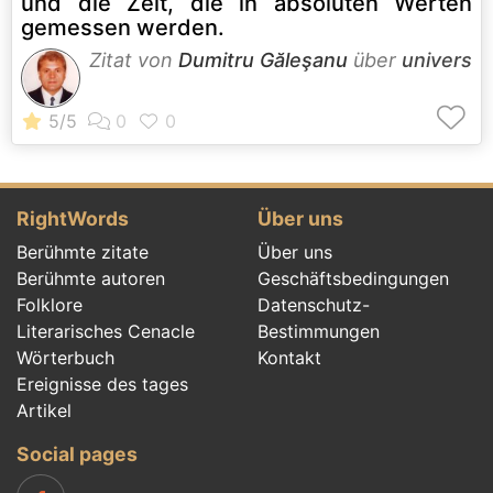
und die Zeit, die in absoluten Werten
gemessen werden.
Zitat von
Dumitru Găleşanu
über
univers
RightWords
Über uns
Berühmte zitate
Über uns
Berühmte autoren
Geschäftsbedingungen
Folklore
Datenschutz-
Literarisches Cenacle
Bestimmungen
Wörterbuch
Kontakt
Ereignisse des tages
Artikel
Social pages