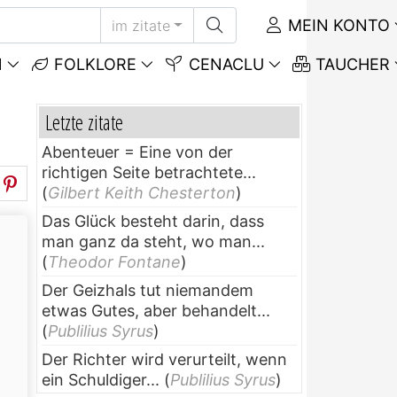
MEIN KONTO
im zitate
N
FOLKLORE
CENACLU
TAUCHER
Letzte zitate
Abenteuer = Eine von der
richtigen Seite betrachtete...
(
Gilbert Keith Chesterton
)
Das Glück besteht darin, dass
man ganz da steht, wo man...
(
Theodor Fontane
)
Der Geizhals tut niemandem
etwas Gutes, aber behandelt...
(
Publilius Syrus
)
Der Richter wird verurteilt, wenn
ein Schuldiger...
(
Publilius Syrus
)