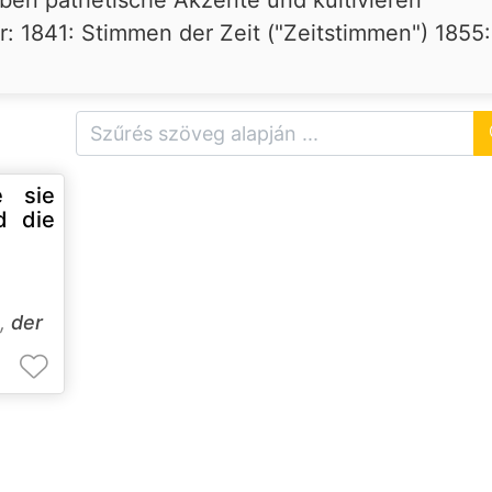
: 1841: Stimmen der Zeit ("Zeitstimmen") 1855:
e sie
d die
,
der