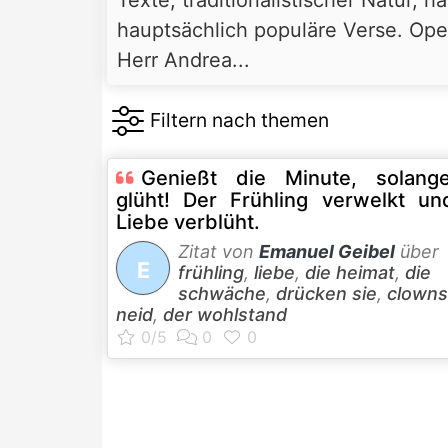
hauptsächlich populäre Verse. Oper
Herr Andrea...
Genießt die Minute, solang
glüht! Der Frühling verwelkt un
Liebe verblüht.
Zitat von
Emanuel Geibel
über
E
frühling
,
liebe
,
die heimat
,
die
schwäche
,
drücken sie
,
clowns
neid
,
der wohlstand