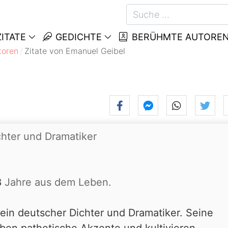
ITATE
GEDICHTE
BERÜHMTE AUTORE
toren
Zitate von Emanuel Geibel
chter und Dramatiker
8
Jahre aus dem Leben.
in deutscher Dichter und Dramatiker. Seine
haben pathetische Akzente und kultivieren