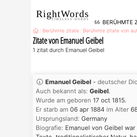
RightWords
TIMELESS WORDS
BERÜHMTE Z
Berühmte zitate
Berühmte zitate von au
Zitate von Emanuel Geibel
1 zitat durch Emanuel Geibel
Emanuel Geibel
-
deutscher Di
Auch bekannt als:
Geibel
.
Wurde am geboren
17 oct 1815.
Er starb am
06 apr 1884
im Alter
6
Ursprungsland:
Germany
Biografie:
Emanuel von Geibel war e
Texte, traditionalistischer Natur, 