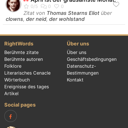
Zitat von
Thomas Stearns Eliot
über
clowns
,
der neid
,
der wohlstand
RightWords
Über uns
Berühmte zitate
Über uns
Berühmte autoren
Geschäftsbedingungen
Folklore
Datenschutz-
Literarisches Cenacle
Bestimmungen
Wörterbuch
Kontakt
Ereignisse des tages
Artikel
Social pages