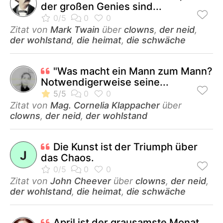
der großen Genies sind...
Zitat von
Mark Twain
über
clowns
,
der neid
,
der wohlstand
,
die heimat
,
die schwäche
"Was macht ein Mann zum Mann?
Notwendigerweise seine...
Zitat von
Mag. Cornelia Klappacher
über
clowns
,
der neid
,
der wohlstand
Die Kunst ist der Triumph über
J
das Chaos.
Zitat von
John Cheever
über
clowns
,
der neid
,
der wohlstand
,
die heimat
,
die schwäche
April ist der grausamste Monat.