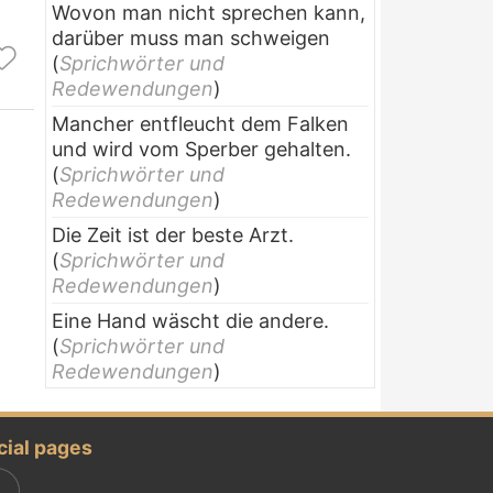
Wovon man nicht sprechen kann,
darüber muss man schweigen
(
Sprichwörter und
Redewendungen
)
Mancher entfleucht dem Falken
und wird vom Sperber gehalten.
(
Sprichwörter und
Redewendungen
)
Die Zeit ist der beste Arzt.
(
Sprichwörter und
Redewendungen
)
Eine Hand wäscht die andere.
(
Sprichwörter und
Redewendungen
)
cial pages