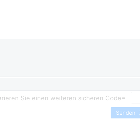
=
Senden