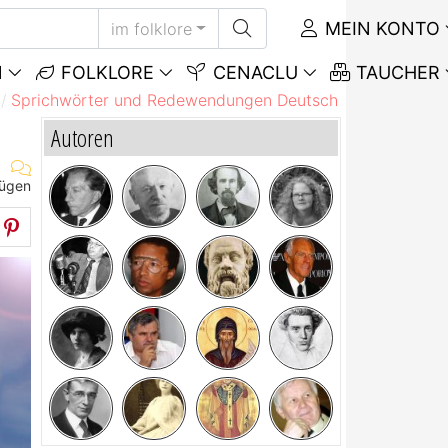
MEIN KONTO
im folklore
N
FOLKLORE
CENACLU
TAUCHER
Sprichwörter und Redewendungen Deutsch
Sprichwörte
Autoren
fügen