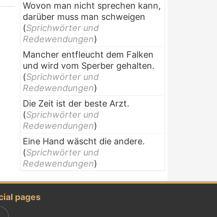
Wovon man nicht sprechen kann,
darüber muss man schweigen
(
Sprichwörter und
Redewendungen
)
Mancher entfleucht dem Falken
und wird vom Sperber gehalten.
(
Sprichwörter und
Redewendungen
)
Die Zeit ist der beste Arzt.
(
Sprichwörter und
Redewendungen
)
Eine Hand wäscht die andere.
(
Sprichwörter und
Redewendungen
)
cial pages