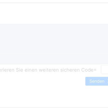
=
Senden