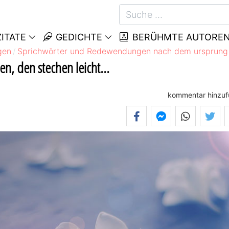
ITATE
GEDICHTE
BERÜHMTE AUTORE
gen
Sprichwörter und Redewendungen nach dem ursprung
n, den stechen leicht...
kommentar hinzu