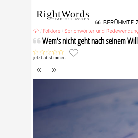
RightWords
TIMELESS WORDS
BERÜHMTE Z
Folklore
Sprichwörter und Redewendun
Wem's nicht geht nach seinem Wille
jetzt abstimmen