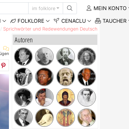
MEIN KONTO
im folklore
N
FOLKLORE
CENACLU
TAUCHER
Sprichwörter und Redewendungen Deutsch
Sprichwörte
Autoren
fügen