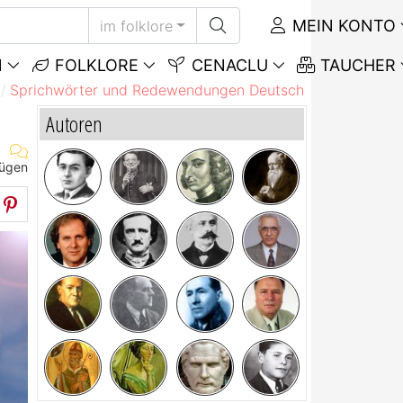
MEIN KONTO
im folklore
N
FOLKLORE
CENACLU
TAUCHER
Sprichwörter und Redewendungen Deutsch
Sprichwörte
Autoren
fügen