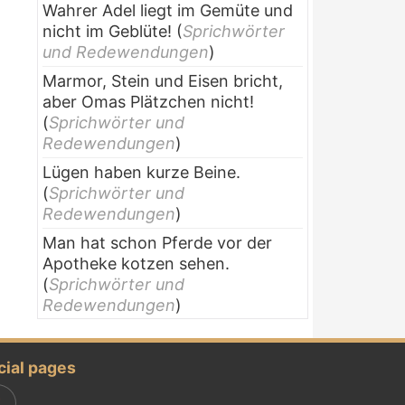
Wahrer Adel liegt im Gemüte und
nicht im Geblüte!
(
Sprichwörter
und Redewendungen
)
Marmor, Stein und Eisen bricht,
aber Omas Plätzchen nicht!
(
Sprichwörter und
Redewendungen
)
Lügen haben kurze Beine.
(
Sprichwörter und
Redewendungen
)
Man hat schon Pferde vor der
Apotheke kotzen sehen.
(
Sprichwörter und
Redewendungen
)
cial pages