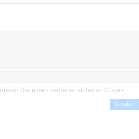
=
Senden