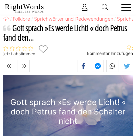
RightWords
TIMELESS WORDS
Folklore
Sprichwörter und Redewendungen
Sprichw
Gott sprach »Es werde Licht! « doch Petrus
fand den...
kommentar hinzufügen
jetzt abstimmen
Gott sprach »Es werde Licht! «
doch Petrus fand den Schalter
nicht