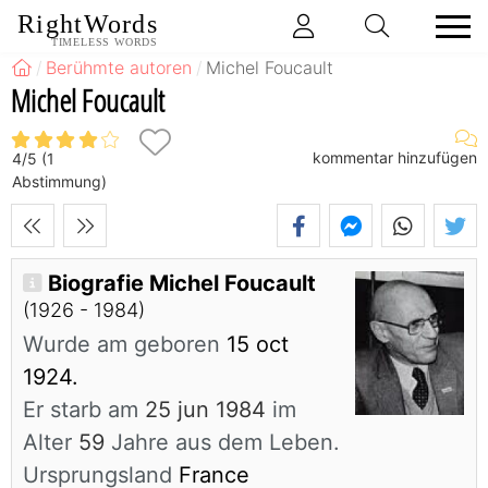
RightWords
TIMELESS WORDS
Berühmte autoren
Michel Foucault
Michel Foucault
kommentar hinzufügen
4
/
5
(
1
Abstimmung)
Biografie Michel Foucault
(1926 - 1984)
Wurde am geboren
15 oct
1924.
Er starb am
25 jun 1984
im
Alter
59
Jahre aus dem Leben.
Ursprungsland
France