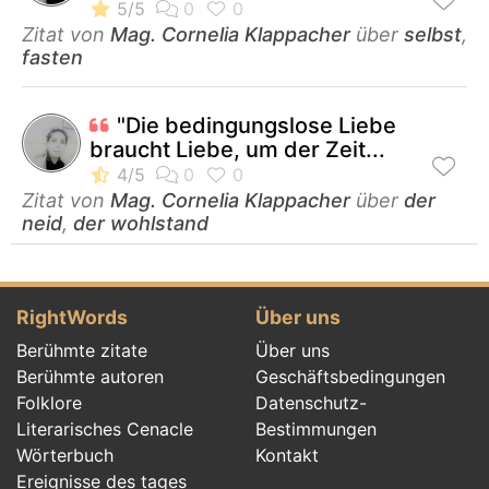
Zitat von
Mag. Cornelia Klappacher
über
selbst
,
fasten
"Die bedingungslose Liebe
braucht Liebe, um der Zeit...
Zitat von
Mag. Cornelia Klappacher
über
der
neid
,
der wohlstand
RightWords
Über uns
Berühmte zitate
Über uns
Berühmte autoren
Geschäftsbedingungen
Folklore
Datenschutz-
Literarisches Cenacle
Bestimmungen
Wörterbuch
Kontakt
Ereignisse des tages