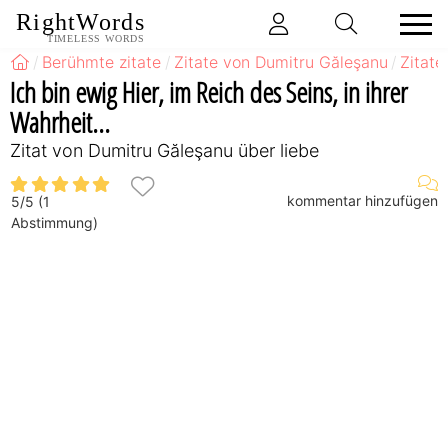
RightWords
TIMELESS WORDS
Berühmte zitate
Zitate von Dumitru Găleşanu
Zitate
Ich bin ewig Hier, im Reich des Seins, in ihrer
Wahrheit...
Zitat von Dumitru Găleşanu über liebe
kommentar hinzufügen
5
/
5
(
1
Abstimmung)