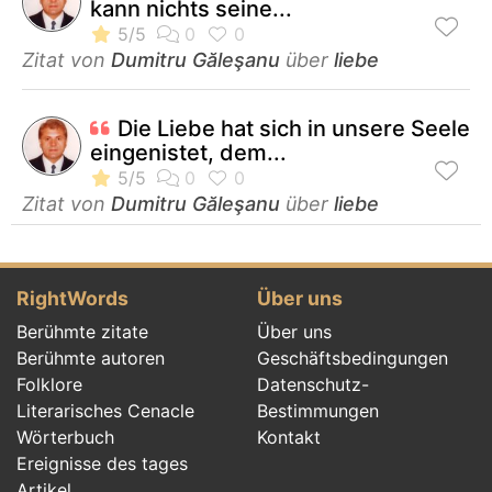
kann nichts seine...
Zitat von
Dumitru Găleşanu
über
liebe
Die Liebe hat sich in unsere Seele
eingenistet, dem...
Zitat von
Dumitru Găleşanu
über
liebe
RightWords
Über uns
Berühmte zitate
Über uns
Berühmte autoren
Geschäftsbedingungen
Folklore
Datenschutz-
Literarisches Cenacle
Bestimmungen
Wörterbuch
Kontakt
Ereignisse des tages
Artikel