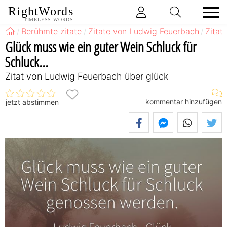
RightWords
TIMELESS WORDS
Berühmte zitate
Zitate von Ludwig Feuerbach
Zitat
Glück muss wie ein guter Wein Schluck für
Schluck...
Zitat von Ludwig Feuerbach über glück
kommentar hinzufügen
jetzt abstimmen