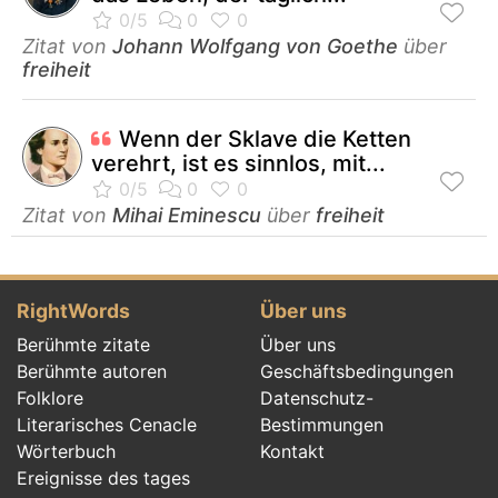
Zitat von
Johann Wolfgang von Goethe
über
freiheit
Wenn der Sklave die Ketten
verehrt, ist es sinnlos, mit...
Zitat von
Mihai Eminescu
über
freiheit
RightWords
Über uns
Berühmte zitate
Über uns
Berühmte autoren
Geschäftsbedingungen
Folklore
Datenschutz-
Literarisches Cenacle
Bestimmungen
Wörterbuch
Kontakt
Ereignisse des tages