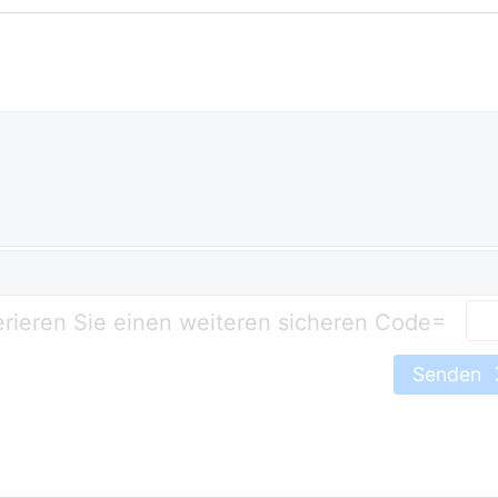
=
Senden