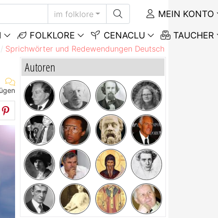
MEIN KONTO
im folklore
N
FOLKLORE
CENACLU
TAUCHER
Sprichwörter und Redewendungen Deutsch
Sprichwörte
Autoren
fügen