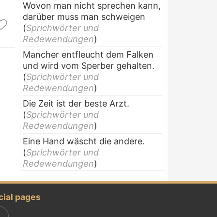
Wovon man nicht sprechen kann,
darüber muss man schweigen
(
Sprichwörter und
Redewendungen
)
Mancher entfleucht dem Falken
und wird vom Sperber gehalten.
(
Sprichwörter und
Redewendungen
)
Die Zeit ist der beste Arzt.
(
Sprichwörter und
Redewendungen
)
Eine Hand wäscht die andere.
(
Sprichwörter und
Redewendungen
)
cial pages