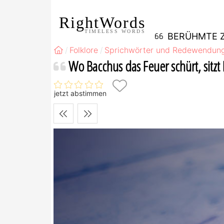
RightWords
TIMELESS WORDS
BERÜHMTE Z
Folklore
Sprichwörter und Redewendun
Wo Bacchus das Feuer schürt, sitz
jetzt abstimmen