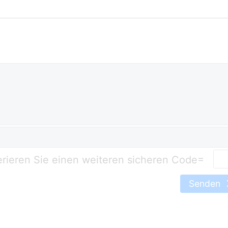
=
Senden