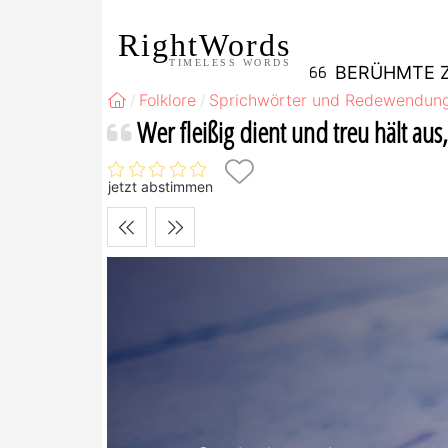
RightWords
TIMELESS WORDS
BERÜHMTE Z
Folklore
Sprichwörter und Redewendun
Wer fleißig dient und treu hält aus,
jetzt abstimmen