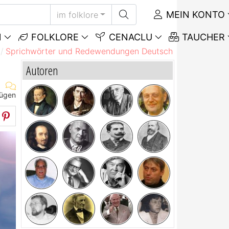
MEIN KONTO
im folklore
N
FOLKLORE
CENACLU
TAUCHER
Sprichwörter und Redewendungen Deutsch
Sprichwörte
Autoren
fügen