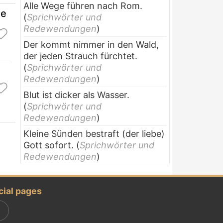
Alle Wege führen nach Rom.
ie
(
Sprichwörter und
Redewendungen
)
Der kommt nimmer in den Wald,
der jeden Strauch fürchtet.
(
Sprichwörter und
Redewendungen
)
Blut ist dicker als Wasser.
(
Sprichwörter und
Redewendungen
)
Kleine Sünden bestraft (der liebe)
Gott sofort.
(
Sprichwörter und
Redewendungen
)
cial pages