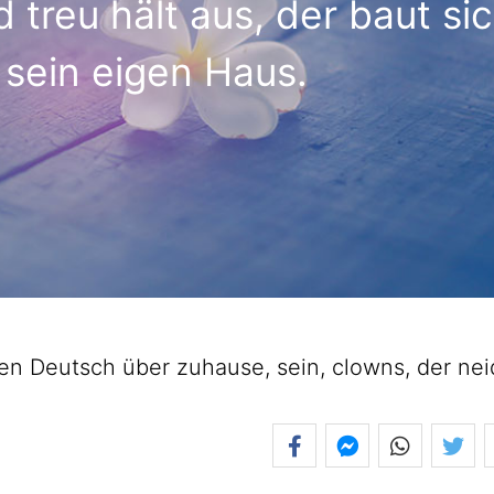
d treu hält aus, der baut si
 sein eigen Haus.
 Deutsch über zuhause, sein, clowns, der nei