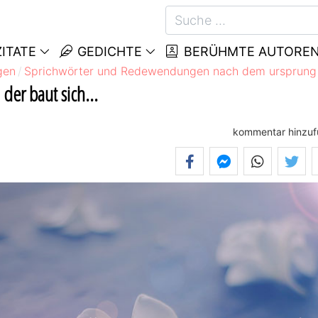
ITATE
GEDICHTE
BERÜHMTE AUTORE
gen
Sprichwörter und Redewendungen nach dem ursprung
 der baut sich...
kommentar hinzu