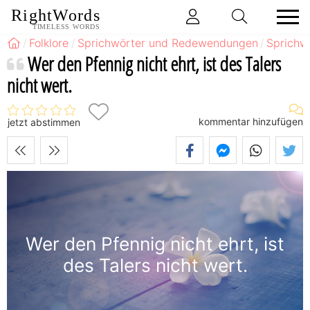
RightWords
TIMELESS WORDS
Folklore
Sprichwörter und Redewendungen
Sprichw
Wer den Pfennig nicht ehrt, ist des Talers
nicht wert.
kommentar hinzufügen
jetzt abstimmen
Wer den Pfennig nicht ehrt, ist
des Talers nicht wert.