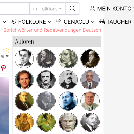
MEIN KONTO
im folklore
N
FOLKLORE
CENACLU
TAUCHER
Sprichwörter und Redewendungen Deutsch
Vor Gericht 
Autoren
fügen