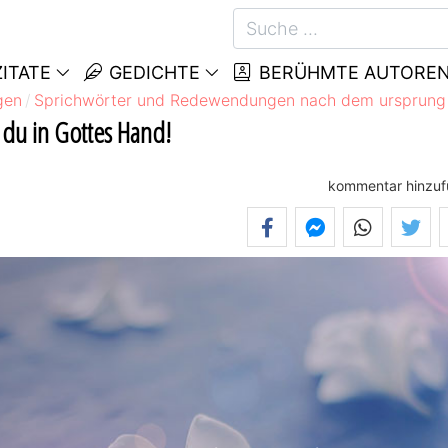
ITATE
GEDICHTE
BERÜHMTE AUTORE
gen
Sprichwörter und Redewendungen nach dem ursprung
 du in Gottes Hand!
kommentar hinzu