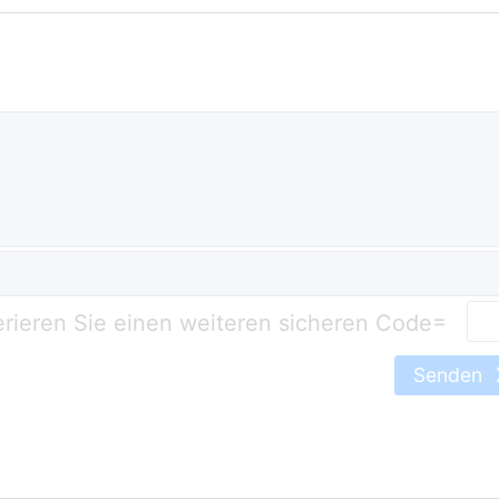
=
Senden