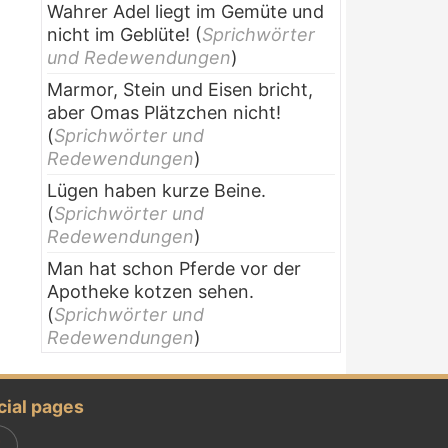
Wahrer Adel liegt im Gemüte und
nicht im Geblüte!
(
Sprichwörter
und Redewendungen
)
Marmor, Stein und Eisen bricht,
aber Omas Plätzchen nicht!
(
Sprichwörter und
Redewendungen
)
Lügen haben kurze Beine.
(
Sprichwörter und
Redewendungen
)
Man hat schon Pferde vor der
Apotheke kotzen sehen.
(
Sprichwörter und
Redewendungen
)
cial pages