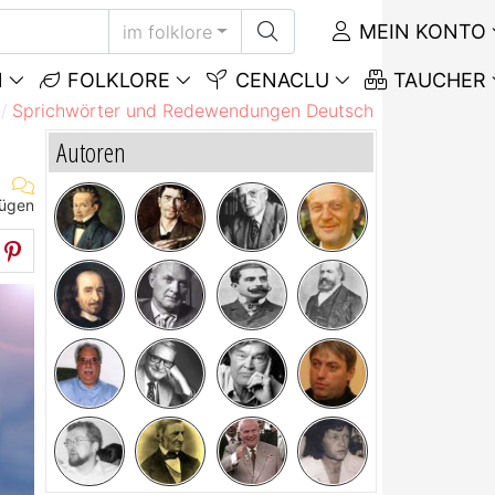
MEIN KONTO
im folklore
N
FOLKLORE
CENACLU
TAUCHER
Sprichwörter und Redewendungen Deutsch
Sprichwörte
Autoren
fügen