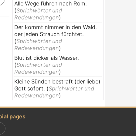
Alle Wege führen nach Rom.
(
Sprichwörter und
Redewendungen
)
Der kommt nimmer in den Wald,
der jeden Strauch fürchtet.
(
Sprichwörter und
Redewendungen
)
Blut ist dicker als Wasser.
(
Sprichwörter und
Redewendungen
)
Kleine Sünden bestraft (der liebe)
Gott sofort.
(
Sprichwörter und
Redewendungen
)
cial pages