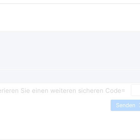
=
Senden