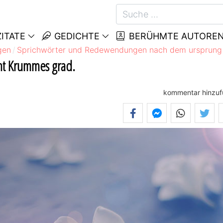
ITATE
GEDICHTE
BERÜHMTE AUTORE
gen
Sprichwörter und Redewendungen nach dem ursprung
cht Krummes grad.
kommentar hinzu