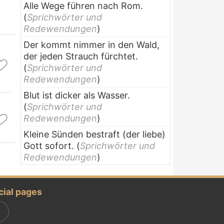
Alle Wege führen nach Rom.
(
Sprichwörter und
Redewendungen
)
Der kommt nimmer in den Wald,
der jeden Strauch fürchtet.
(
Sprichwörter und
Redewendungen
)
Blut ist dicker als Wasser.
(
Sprichwörter und
Redewendungen
)
Kleine Sünden bestraft (der liebe)
Gott sofort.
(
Sprichwörter und
Redewendungen
)
cial pages