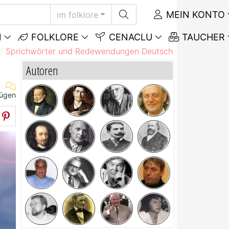
MEIN KONTO
im folklore
N
FOLKLORE
CENACLU
TAUCHER
Sprichwörter und Redewendungen Deutsch
Sprichwörte
Autoren
fügen