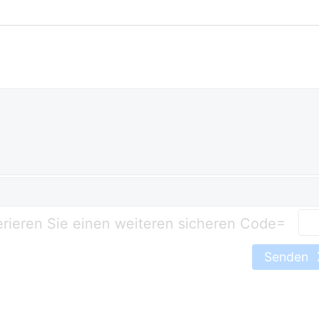
=
Senden