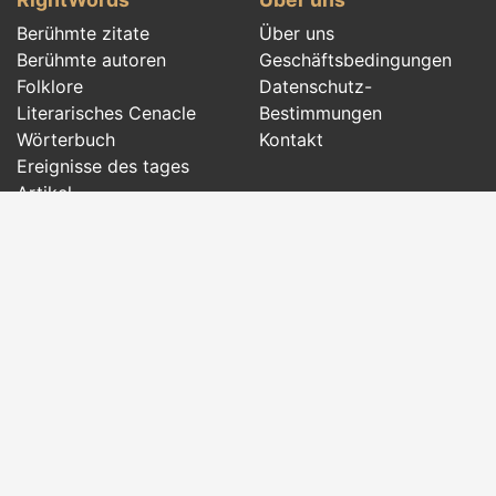
Berühmte zitate
Über uns
Berühmte autoren
Geschäftsbedingungen
Folklore
Datenschutz-
Literarisches Cenacle
Bestimmungen
Wörterbuch
Kontakt
Ereignisse des tages
Artikel
Social pages
Richtige Wörter aus allen Zeiten und aus der
ganzen Welt, mit verschiedenen Themen, von
berühmten Autoren
oder Wörtern der
Folklore
der
Ahnen geschrieben:
berühmte Zitate
,
berühmte
Autoren
,
Sprichwörter und alte Sprüche
,
Rätsel
,
Zauber und Beschwörungen
,
Liede
,
traditionelle
Lieder
,
Traditionen und Aberglauben
.