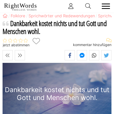
RightWords
TIMELESS WORDS
Folklore
Sprichwörter und Redewendungen
Sprichw
Dankbarkeit kostet nichts und tut Gott und
Menschen wohl.
kommentar hinzufügen
jetzt abstimmen
Dankbarkeit kostet nichts und tut
Gott und Menschen wohl.