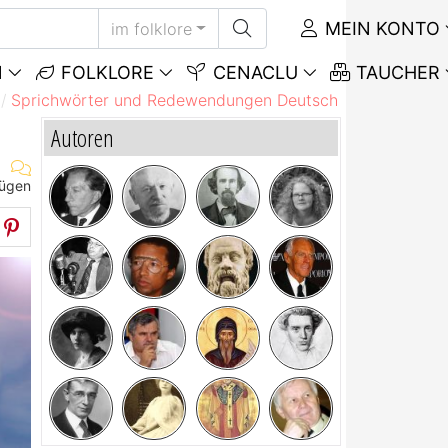
MEIN KONTO
im folklore
N
FOLKLORE
CENACLU
TAUCHER
Sprichwörter und Redewendungen Deutsch
Sprichwörte
Autoren
fügen