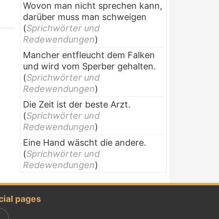
Wovon man nicht sprechen kann,
darüber muss man schweigen
(
Sprichwörter und
Redewendungen
)
Mancher entfleucht dem Falken
und wird vom Sperber gehalten.
(
Sprichwörter und
Redewendungen
)
Die Zeit ist der beste Arzt.
(
Sprichwörter und
Redewendungen
)
Eine Hand wäscht die andere.
(
Sprichwörter und
Redewendungen
)
cial pages