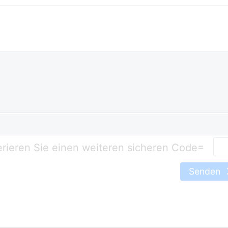
=
Senden