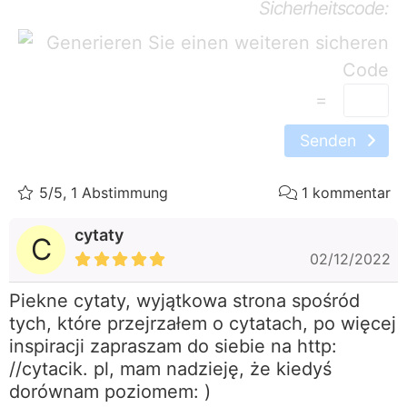
Sicherheitscode:
=
Senden
5/5, 1 Abstimmung
1 kommentar
cytaty
C
02/12/2022
Piekne cytaty, wyjątkowa strona spośród
tych, które przejrzałem o cytatach, po więcej
inspiracji zapraszam do siebie na http:
//cytacik. pl, mam nadzieję, że kiedyś
dorównam poziomem: )