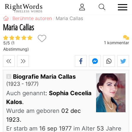
RightWords
TIMELESS WORDS
Berühmte autoren
Maria Callas
Maria Callas
1
kommentar
5
/
5
(
1
Abstimmung)
Biografie Maria Callas
(1923 - 1977)
Auch genannt
:
Sophia Cecelia
Kalos
.
Wurde am geboren
02 dec
1923.
Er starb am
16 sep 1977
im Alter
53
Jahre