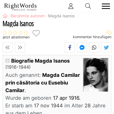
RightWords
TIMELESS WORDS
Berühmte autoren
Magda Isanos
Magda Isanos
kommentar hinzufügen
jetzt abstimmen
Biografie Magda Isanos
(1916-1944)
Auch genannt
:
Magda Camilar
prin căsătoria cu Eusebiu
Camilar
.
Wurde am geboren
17 apr 1916.
Er starb am
17 nov 1944
im Alter
28
Jahre
aus dem Leben.