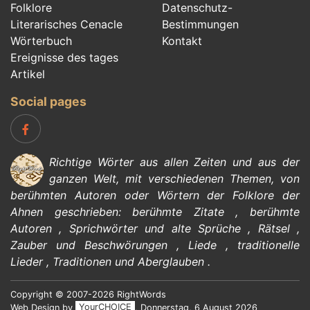
Folklore
Datenschutz-
Literarisches Cenacle
Bestimmungen
Wörterbuch
Kontakt
Ereignisse des tages
Artikel
Social pages
Richtige Wörter aus allen Zeiten und aus der
ganzen Welt, mit verschiedenen Themen, von
berühmten Autoren
oder Wörtern der
Folklore
der
Ahnen geschrieben:
berühmte Zitate
,
berühmte
Autoren
,
Sprichwörter und alte Sprüche
,
Rätsel
,
Zauber und Beschwörungen
,
Liede
,
traditionelle
Lieder
,
Traditionen und Aberglauben
.
Copyright © 2007-2026 RightWords
Web Design by
YourCHOICE
, Donnerstag, 6 August 2026