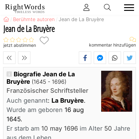
RightWords
TIMELESS WORDS
Berühmte autoren
Jean de La Bruyère
Jean de La Bruyère
kommentar hinzufügen
jetzt abstimmen
Biografie Jean de La
Bruyère
(1645 - 1696)
Französischer Schriftsteller
Auch genannt
:
La Bruyère
.
Wurde am geboren
16 aug
1645.
Er starb am
10 may 1696
im Alter
50
Jahre
aus dem Leben.