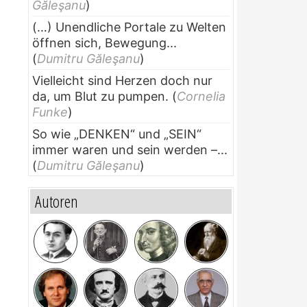
Găleşanu
)
(…) Unendliche Portale zu Welten
öffnen sich, Bewegung...
(
Dumitru Găleşanu
)
Vielleicht sind Herzen doch nur
da, um Blut zu pumpen.
(
Cornelia
Funke
)
So wie „DENKEN“ und „SEIN“
immer waren und sein werden –...
(
Dumitru Găleşanu
)
Autoren