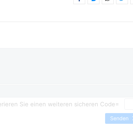
=
Senden