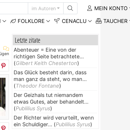
MEIN KONTO
im Autoren
N
FOLKLORE
CENACLU
TAUCHER
Letzte zitate
Abenteuer = Eine von der
fügen
richtigen Seite betrachtete...
(
Gilbert Keith Chesterton
)
Das Glück besteht darin, dass
man ganz da steht, wo man...
(
Theodor Fontane
)
Der Geizhals tut niemandem
etwas Gutes, aber behandelt...
(
Publilius Syrus
)
Der Richter wird verurteilt, wenn
ein Schuldiger...
(
Publilius Syrus
)