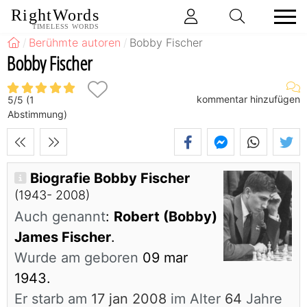
RightWords
TIMELESS WORDS
Berühmte autoren
Bobby Fischer
Bobby Fischer
kommentar hinzufügen
5
/
5
(
1
Abstimmung)
Biografie Bobby Fischer
(1943- 2008)
Auch genannt
:
Robert (Bobby)
James Fischer
.
Wurde am geboren
09 mar
1943.
Er starb am
17 jan 2008
im Alter
64
Jahre