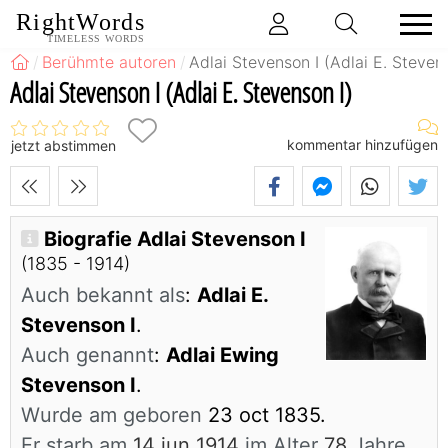
RightWords
TIMELESS WORDS
Berühmte autoren
Adlai Stevenson I (Adlai E. Stevens
Adlai Stevenson I (Adlai E. Stevenson I)
kommentar hinzufügen
jetzt abstimmen
Biografie Adlai Stevenson I
(1835 - 1914)
Auch bekannt als
:
Adlai E.
Stevenson I
.
Auch genannt
:
Adlai Ewing
Stevenson I
.
Wurde am geboren
23 oct 1835.
Er starb am
14 jun 1914
im Alter
78
Jahre