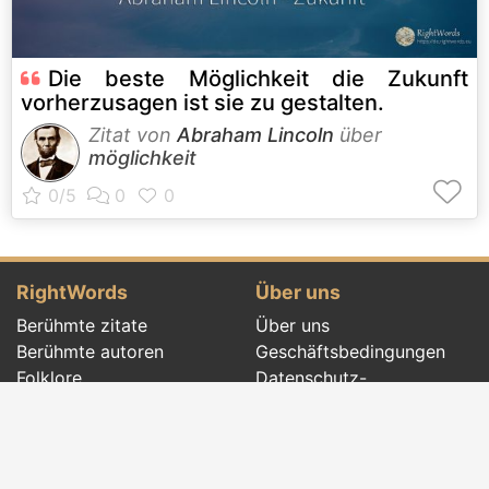
Die beste Möglichkeit die Zukunft
vorherzusagen ist sie zu gestalten.
Zitat von
Abraham Lincoln
über
möglichkeit
RightWords
Über uns
Berühmte zitate
Über uns
Berühmte autoren
Geschäftsbedingungen
Folklore
Datenschutz-
Literarisches Cenacle
Bestimmungen
Wörterbuch
Kontakt
Ereignisse des tages
Artikel