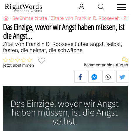
RightWords
TIMELESS WORDS
Berühmte zitate
Zitate von Franklin D. Roosevelt
Zit
Das Einzige, wovor wir Angst haben müssen, ist
die Angst...
Zitat von Franklin D. Roosevelt über angst, selbst,
fasten, die heimat, die schwäche
kommentar hinzufügen
jetzt abstimmen