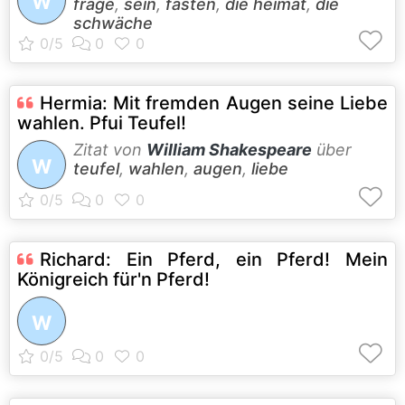
W
frage
,
sein
,
fasten
,
die heimat
,
die
schwäche
Hermia: Mit fremden Augen seine Liebe
wahlen. Pfui Teufel!
Zitat von
William Shakespeare
über
W
teufel
,
wahlen
,
augen
,
liebe
Richard: Ein Pferd, ein Pferd! Mein
Königreich für'n Pferd!
W