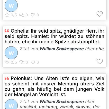
W
Ophelia: Ihr seid spitz, gnädiger Herr, ihr
seid spitz. Hamlet: Ihr würdet zu stöhnen
haben, ehe ihr meine Spitze abstumpftet.
Zitat von
William Shakespeare
über
ehe
W
Polonius: Uns Alten ist’s so eigen, wie
es scheint mit unsrer Meinung übers Ziel
zu gehn, als häufig bei dem jungen Volk
der Mangel an Vorsicht ist.
Zitat von
William Shakespeare
über
W
umsicht
,
meinung
,
zweck
,
clowns
,
der