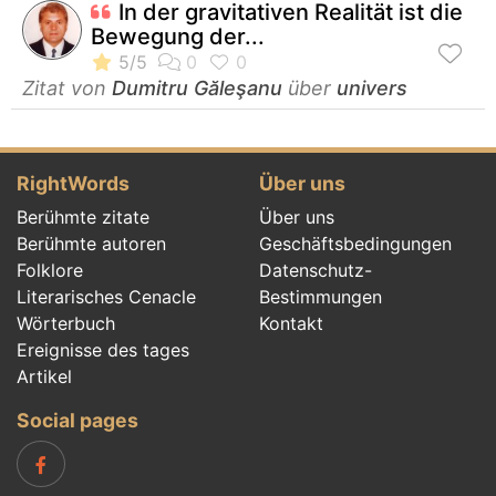
In der gravitativen Realität ist die
Bewegung der...
Zitat von
Dumitru Găleşanu
über
univers
RightWords
Über uns
Berühmte zitate
Über uns
Berühmte autoren
Geschäftsbedingungen
Folklore
Datenschutz-
Literarisches Cenacle
Bestimmungen
Wörterbuch
Kontakt
Ereignisse des tages
Artikel
Social pages