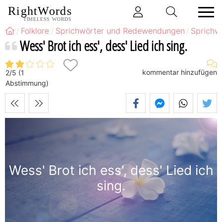
RightWords
TIMELESS WORDS
Folklore
Sprichwörter und Redewendungen
Sprichw
Wess' Brot ich ess', dess' Lied ich sing.
kommentar hinzufügen
2
/
5
(
1
Abstimmung)
Wess' Brot ich ess', dess' Lied ich
sing.