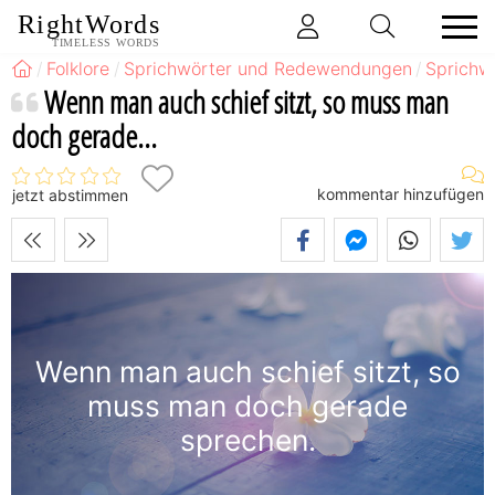
RightWords
TIMELESS WORDS
Folklore
Sprichwörter und Redewendungen
Sprichw
Wenn man auch schief sitzt, so muss man
doch gerade...
kommentar hinzufügen
jetzt abstimmen
Wenn man auch schief sitzt, so
muss man doch gerade
sprechen.