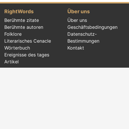
RightWords
Über uns
Berühmte zitate
Über uns
Berühmte autoren
Geschäftsbedingungen
Folklore
Datenschutz-
Literarisches Cenacle
Bestimmungen
Wörterbuch
Kontakt
Ereignisse des tages
Artikel
Social pages
Richtige Wörter aus allen Zeiten und aus der
ganzen Welt, mit verschiedenen Themen, von
berühmten Autoren
oder Wörtern der
Folklore
der
Ahnen geschrieben:
berühmte Zitate
,
berühmte
Autoren
,
Sprichwörter und alte Sprüche
,
Rätsel
,