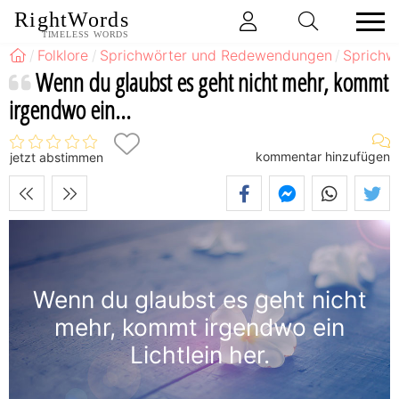
RightWords
TIMELESS WORDS
Folklore
Sprichwörter und Redewendungen
Sprichw
Wenn du glaubst es geht nicht mehr, kommt
irgendwo ein...
kommentar hinzufügen
jetzt abstimmen
Wenn du glaubst es geht nicht
mehr, kommt irgendwo ein
Lichtlein her.