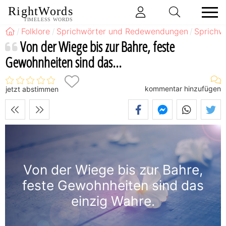
RightWords
TIMELESS WORDS
Folklore
Sprichwörter und Redewendungen
Sprichw
Von der Wiege bis zur Bahre, feste
Gewohnheiten sind das...
kommentar hinzufügen
jetzt abstimmen
Von der Wiege bis zur Bahre,
feste Gewohnheiten sind das
einzig Wahre.