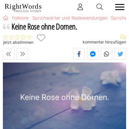
RightWords
TIMELESS WORDS
Folklore
Sprichwörter und Redewendungen
Sprichw
Keine Rose ohne Dornen.
kommentar hinzufügen
jetzt abstimmen
Keine Rose ohne Dornen.