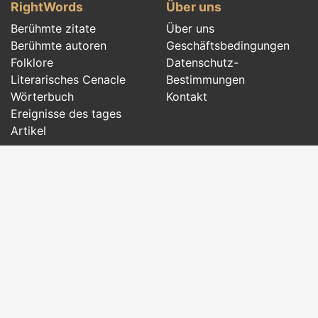
RightWords
Über uns
Berühmte zitate
Über uns
Berühmte autoren
Geschäftsbedingungen
Folklore
Datenschutz-
Literarisches Cenacle
Bestimmungen
Wörterbuch
Kontakt
Ereignisse des tages
Artikel
Social pages
Richtige Wörter aus allen Zeiten und aus der
ganzen Welt, mit verschiedenen Themen, von
berühmten Autoren
oder Wörtern der
Folklore
der
Ahnen geschrieben:
berühmte Zitate
,
berühmte
Autoren
,
Sprichwörter und alte Sprüche
,
Rätsel
,
Zauber und Beschwörungen
,
Liede
,
traditionelle