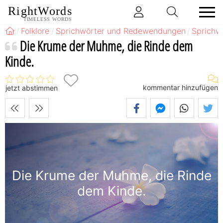
RightWords
TIMELESS WORDS
Folklore
Sprichwörter und Redewendungen
Sprichw
Die Krume der Muhme, die Rinde dem
Kinde.
kommentar hinzufügen
jetzt abstimmen
Die Krume der Muhme, die Rinde
dem Kinde.