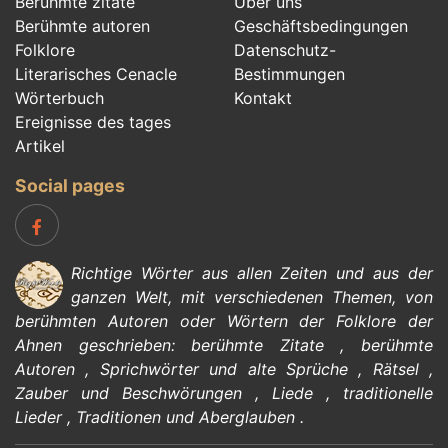
Berühmte zitate
Über uns
Berühmte autoren
Geschäftsbedingungen
Folklore
Datenschutz-
Literarisches Cenacle
Bestimmungen
Wörterbuch
Kontakt
Ereignisse des tages
Artikel
Social pages
Richtige Wörter aus allen Zeiten und aus der
ganzen Welt, mit verschiedenen Themen, von
berühmten Autoren
oder Wörtern der
Folklore
der
Ahnen geschrieben:
berühmte Zitate
,
berühmte
Autoren
,
Sprichwörter und alte Sprüche
,
Rätsel
,
Zauber und Beschwörungen
,
Liede
,
traditionelle
Lieder
,
Traditionen und Aberglauben
.