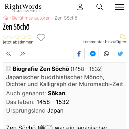
RightWords
TIMELESS WORDS
Berühmte autoren
Zen Sōchō
Zen Sōchō
kommentar hinzufügen
jetzt abstimmen
Biografie Zen Sōchō
(1458 - 1532)
Japanischer buddhistischer Mönch,
Dichter und Kalligraph der Muromachi-Zeit
Auch genannt
:
Sōkan
.
Das leben:
1458 - 1532
Ursprungsland
Japan
Zen Sōchō (善宗) war ein japanischer