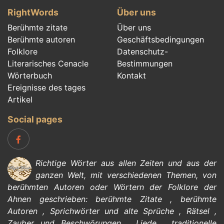
RightWords
Über uns
Berühmte zitate
Über uns
Berühmte autoren
Geschäftsbedingungen
Folklore
Datenschutz-
Literarisches Cenacle
Bestimmungen
Wörterbuch
Kontakt
Ereignisse des tages
Artikel
Social pages
Richtige Wörter aus allen Zeiten und aus der
ganzen Welt, mit verschiedenen Themen, von
berühmten Autoren
oder Wörtern der
Folklore
der
Ahnen geschrieben:
berühmte Zitate
,
berühmte
Autoren
,
Sprichwörter und alte Sprüche
,
Rätsel
,
Zauber und Beschwörungen
,
Liede
,
traditionelle