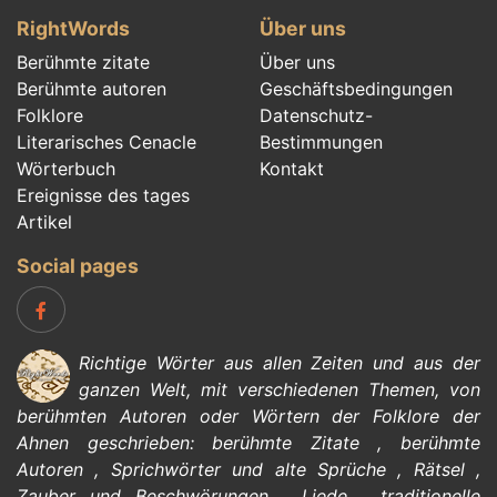
RightWords
Über uns
Berühmte zitate
Über uns
Berühmte autoren
Geschäftsbedingungen
Folklore
Datenschutz-
Literarisches Cenacle
Bestimmungen
Wörterbuch
Kontakt
Ereignisse des tages
Artikel
Social pages
Richtige Wörter aus allen Zeiten und aus der
ganzen Welt, mit verschiedenen Themen, von
berühmten Autoren
oder Wörtern der
Folklore
der
Ahnen geschrieben:
berühmte Zitate
,
berühmte
Autoren
,
Sprichwörter und alte Sprüche
,
Rätsel
,
Zauber und Beschwörungen
,
Liede
,
traditionelle