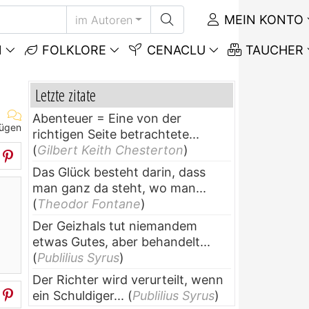
MEIN KONTO
im Autoren
N
FOLKLORE
CENACLU
TAUCHER
Letzte zitate
Abenteuer = Eine von der
fügen
richtigen Seite betrachtete...
(
Gilbert Keith Chesterton
)
Das Glück besteht darin, dass
man ganz da steht, wo man...
(
Theodor Fontane
)
Der Geizhals tut niemandem
etwas Gutes, aber behandelt...
(
Publilius Syrus
)
Der Richter wird verurteilt, wenn
ein Schuldiger...
(
Publilius Syrus
)