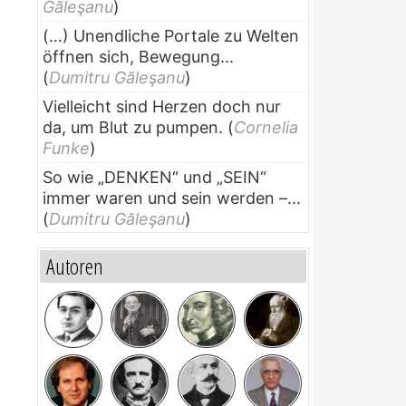
Găleşanu
)
(…) Unendliche Portale zu Welten
öffnen sich, Bewegung...
(
Dumitru Găleşanu
)
Vielleicht sind Herzen doch nur
da, um Blut zu pumpen.
(
Cornelia
Funke
)
So wie „DENKEN“ und „SEIN“
immer waren und sein werden –...
(
Dumitru Găleşanu
)
Autoren