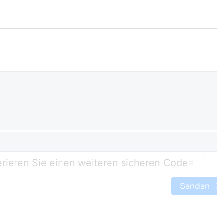
=
Senden