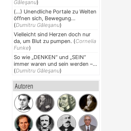
Găleşanu
)
(…) Unendliche Portale zu Welten
öffnen sich, Bewegung...
(
Dumitru Găleşanu
)
Vielleicht sind Herzen doch nur
da, um Blut zu pumpen.
(
Cornelia
Funke
)
So wie „DENKEN“ und „SEIN“
immer waren und sein werden –...
(
Dumitru Găleşanu
)
Autoren