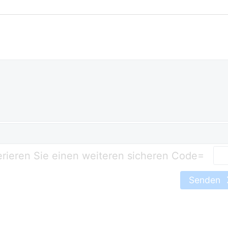
=
Senden