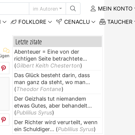
MEIN KONTO
im Autoren
N
FOLKLORE
CENACLU
TAUCHER
Letzte zitate
Abenteuer = Eine von der
fügen
richtigen Seite betrachtete...
(
Gilbert Keith Chesterton
)
Das Glück besteht darin, dass
man ganz da steht, wo man...
(
Theodor Fontane
)
Der Geizhals tut niemandem
etwas Gutes, aber behandelt...
(
Publilius Syrus
)
Der Richter wird verurteilt, wenn
ein Schuldiger...
(
Publilius Syrus
)