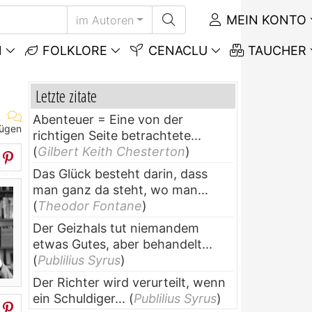
MEIN KONTO
im Autoren
N
FOLKLORE
CENACLU
TAUCHER
Letzte zitate
Abenteuer = Eine von der
fügen
richtigen Seite betrachtete...
(
Gilbert Keith Chesterton
)
Das Glück besteht darin, dass
man ganz da steht, wo man...
(
Theodor Fontane
)
Der Geizhals tut niemandem
etwas Gutes, aber behandelt...
(
Publilius Syrus
)
Der Richter wird verurteilt, wenn
ein Schuldiger...
(
Publilius Syrus
)