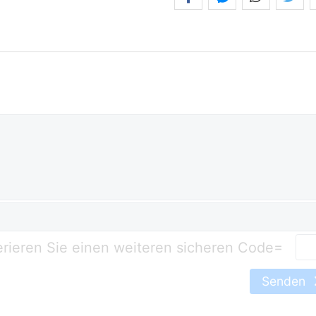
=
Senden