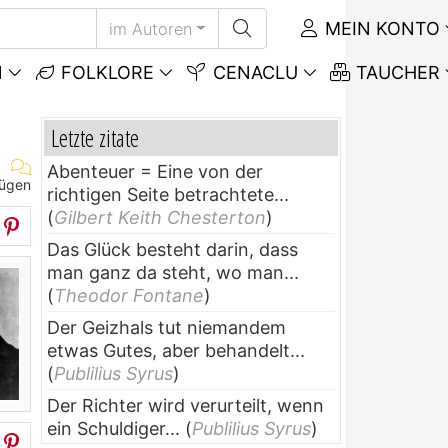
MEIN KONTO
im Autoren
N
FOLKLORE
CENACLU
TAUCHER
Letzte zitate
Abenteuer = Eine von der
fügen
richtigen Seite betrachtete...
(
Gilbert Keith Chesterton
)
Das Glück besteht darin, dass
man ganz da steht, wo man...
(
Theodor Fontane
)
Der Geizhals tut niemandem
etwas Gutes, aber behandelt...
(
Publilius Syrus
)
Der Richter wird verurteilt, wenn
ein Schuldiger...
(
Publilius Syrus
)