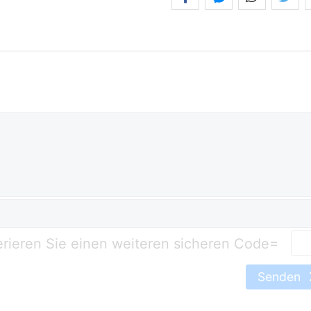
=
Senden