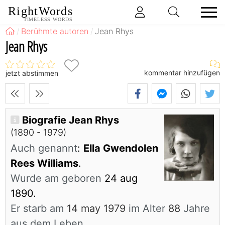
RightWords
TIMELESS WORDS
Berühmte autoren
Jean Rhys
Jean Rhys
kommentar hinzufügen
jetzt abstimmen
Biografie Jean Rhys
(1890 - 1979)
Auch genannt
:
Ella Gwendolen
Rees Williams
.
Wurde am geboren
24 aug
1890.
Er starb am
14 may 1979
im Alter
88
Jahre
aus dem Leben.