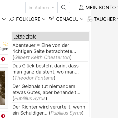
MEIN KONTO
im Autoren
N
FOLKLORE
CENACLU
TAUCHER
Letzte zitate
Abenteuer = Eine von der
fügen
richtigen Seite betrachtete...
(
Gilbert Keith Chesterton
)
Das Glück besteht darin, dass
man ganz da steht, wo man...
(
Theodor Fontane
)
Der Geizhals tut niemandem
etwas Gutes, aber behandelt...
(
Publilius Syrus
)
Der Richter wird verurteilt, wenn
ein Schuldiger...
(
Publilius Syrus
)