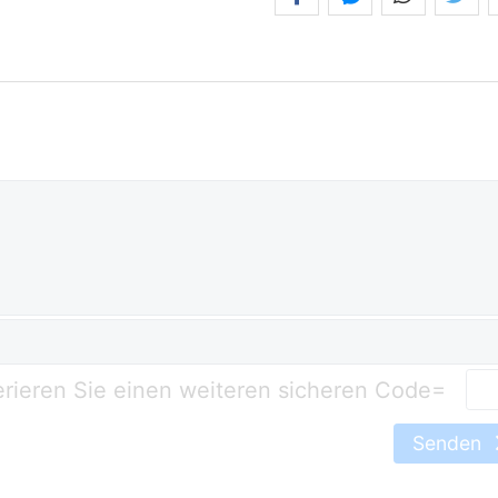
=
Senden