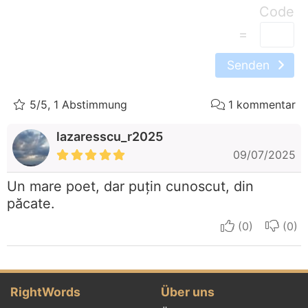
=
Senden
5/5, 1 Abstimmung
1 kommentar
lazaresscu_r2025
09/07/2025
Un mare poet, dar puțin cunoscut, din
păcate.
I apreciate
I do
RightWords
Über uns