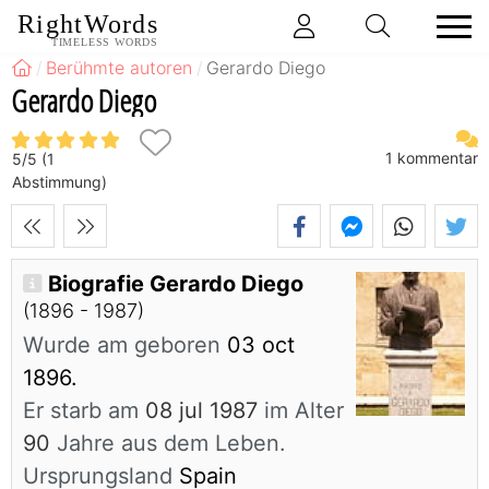
RightWords
TIMELESS WORDS
Berühmte autoren
Gerardo Diego
Gerardo Diego
1
kommentar
5
/
5
(
1
Abstimmung)
Biografie Gerardo Diego
(1896 - 1987)
Wurde am geboren
03 oct
1896.
Er starb am
08 jul 1987
im Alter
90
Jahre aus dem Leben.
Ursprungsland
Spain