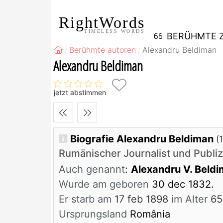
RightWords
TIMELESS WORDS
BERÜHMTE Z
Berühmte autoren
Alexandru Beldiman
Alexandru Beldiman
jetzt abstimmen
Biografie Alexandru Beldiman
(
Rumänischer Journalist und Publiz
Auch genannt
:
Alexandru V. Beld
Wurde am geboren
30 dec 1832.
Er starb am
17 feb 1898
im Alter
65
Ursprungsland
România