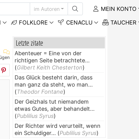
MEIN KONTO
im Autoren
N
FOLKLORE
CENACLU
TAUCHER
Letzte zitate
Abenteuer = Eine von der
fügen
richtigen Seite betrachtete...
(
Gilbert Keith Chesterton
)
Das Glück besteht darin, dass
man ganz da steht, wo man...
(
Theodor Fontane
)
Der Geizhals tut niemandem
etwas Gutes, aber behandelt...
(
Publilius Syrus
)
Der Richter wird verurteilt, wenn
ein Schuldiger...
(
Publilius Syrus
)