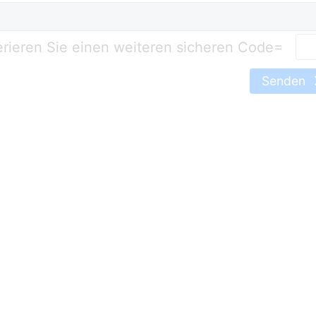
=
Senden