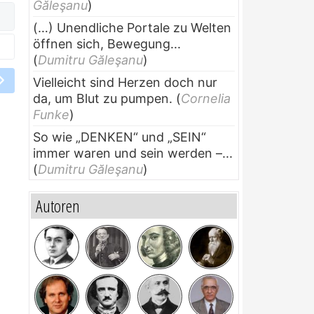
Găleşanu
)
(…) Unendliche Portale zu Welten
öffnen sich, Bewegung...
(
Dumitru Găleşanu
)
Vielleicht sind Herzen doch nur
da, um Blut zu pumpen.
(
Cornelia
Funke
)
So wie „DENKEN“ und „SEIN“
immer waren und sein werden –...
(
Dumitru Găleşanu
)
Autoren