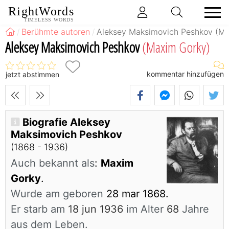
RightWords
TIMELESS WORDS
Berühmte autoren
Aleksey Maksimovich Peshkov (Ma
Aleksey Maksimovich Peshkov
(Maxim Gorky)
kommentar hinzufügen
jetzt abstimmen
Biografie Aleksey
Maksimovich Peshkov
(1868 - 1936)
Auch bekannt als
:
Maxim
Gorky
.
Wurde am geboren
28 mar 1868.
Er starb am
18 jun 1936
im Alter
68
Jahre
aus dem Leben.